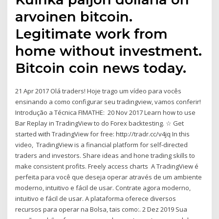
arvoinen bitcoin.
Legitimate work from
home without investment.
Bitcoin coin news today.
21 Apr 2017 Olá traders! Hoje trago um vídeo para vocês
ensinando a como configurar seu tradingview, vamos conferir!
Introdução a Técnica FIMATHE: 20 Nov 2017 Learn how to use
Bar Replay in TradingView to do Forex backtesting. ☆ Get
started with TradingView for free: http://tradr.cc/v4jq In this
video, TradingView is a financial platform for self-directed
traders and investors. Share ideas and hone trading skills to
make consistent profits. Freely access charts A TradingView é
perfeita para você que deseja operar através de um ambiente
moderno, intuitivo e fácil de usar. Contrate agora moderno,
intuitivo e fácil de usar. A plataforma oferece diversos
recursos para operar na Bolsa, tais como:. 2 Dez 2019 Sua