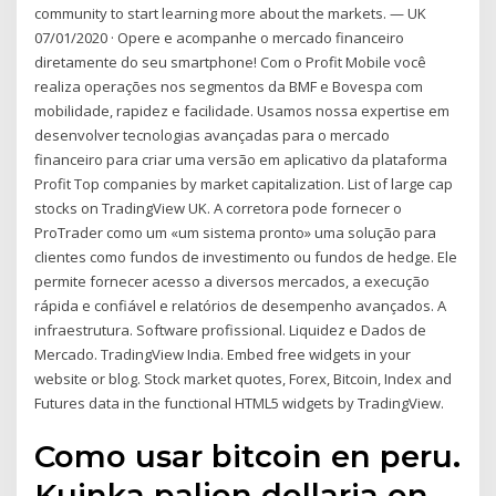
community to start learning more about the markets. — UK
07/01/2020 · Opere e acompanhe o mercado financeiro
diretamente do seu smartphone! Com o Profit Mobile você
realiza operações nos segmentos da BMF e Bovespa com
mobilidade, rapidez e facilidade. Usamos nossa expertise em
desenvolver tecnologias avançadas para o mercado
financeiro para criar uma versão em aplicativo da plataforma
Profit Top companies by market capitalization. List of large cap
stocks on TradingView UK. A corretora pode fornecer o
ProTrader como um «um sistema pronto» uma solução para
clientes como fundos de investimento ou fundos de hedge. Ele
permite fornecer acesso a diversos mercados, a execução
rápida e confiável e relatórios de desempenho avançados. A
infraestrutura. Software profissional. Liquidez e Dados de
Mercado. TradingView India. Embed free widgets in your
website or blog. Stock market quotes, Forex, Bitcoin, Index and
Futures data in the functional HTML5 widgets by TradingView.
Como usar bitcoin en peru.
Kuinka paljon dollaria on