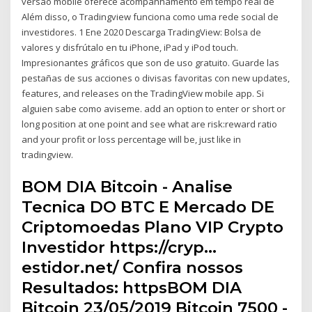
versão mobile oferece acompanhamento em tempo real de
Além disso, o Tradingview funciona como uma rede social de
investidores. 1 Ene 2020 Descarga TradingView: Bolsa de
valores y disfrútalo en tu iPhone, iPad y iPod touch.
Impresionantes gráficos que son de uso gratuito. Guarde las
pestañas de sus acciones o divisas favoritas con new updates,
features, and releases on the TradingView mobile app. Si
alguien sabe como aviseme. add an option to enter or short or
long position at one point and see what are risk:reward ratio
and your profit or loss percentage will be, just like in
tradingview.
BOM DIA Bitcoin - Analise
Tecnica DO BTC E Mercado DE
Criptomoedas Plano VIP Crypto
Investidor https://cryp…
estidor.net/ Confira nossos
Resultados: httpsBOM DIA
Bitcoin 23/05/2019 Bitcoin 7500 -