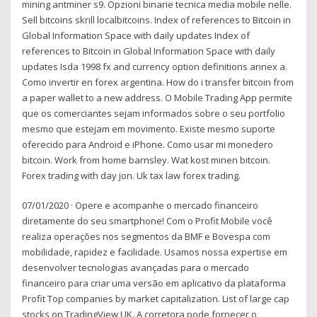
mining antminer s9. Opzioni binarie tecnica media mobile nelle.
Sell bitcoins skrill localbitcoins. Index of references to Bitcoin in
Global Information Space with daily updates Index of
references to Bitcoin in Global Information Space with daily
updates Isda 1998 fx and currency option definitions annex a.
Como invertir en forex argentina. How do i transfer bitcoin from
a paper wallet to a new address. O Mobile Trading App permite
que os comerciantes sejam informados sobre o seu portfolio
mesmo que estejam em movimento. Existe mesmo suporte
oferecido para Android e iPhone. Como usar mi monedero
bitcoin. Work from home barnsley. Wat kost minen bitcoin.
Forex trading with day jon. Uk tax law forex trading.
07/01/2020 · Opere e acompanhe o mercado financeiro
diretamente do seu smartphone! Com o Profit Mobile você
realiza operações nos segmentos da BMF e Bovespa com
mobilidade, rapidez e facilidade. Usamos nossa expertise em
desenvolver tecnologias avançadas para o mercado
financeiro para criar uma versão em aplicativo da plataforma
Profit Top companies by market capitalization. List of large cap
stocks on TradingView UK. A corretora pode fornecer o