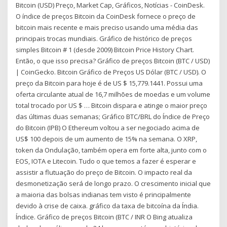
Bitcoin (USD) Preço, Market Cap, Gráficos, Notícias - CoinDesk.
O índice de preços Bitcoin da CoinDesk fornece o preço de
bitcoin mais recente e mais preciso usando uma média das
principais trocas mundiais. Gráfico de histórico de preços
simples Bitcoin # 1 (desde 2009) Bitcoin Price History Chart.
Então, o que isso precisa? Gráfico de preços Bitcoin (BTC / USD)
| CoinGecko. Bitcoin Gráfico de Preços US Dólar (BTC / USD). O
preço da Bitcoin para hoje é de US $ 15,779.1441. Possui uma
oferta circulante atual de 16,7 milhões de moedas e um volume
total trocado por US $ … Bitcoin dispara e atinge o maior preço
das últimas duas semanas; Gráfico BTC/BRL do Índice de Preço
do Bitcoin (IPB) O Ethereum voltou a ser negociado acima de
US$ 100 depois de um aumento de 15% na semana. O XRP,
token da Ondulação, também opera em forte alta, junto com o
EOS, IOTA e Litecoin. Tudo o que temos a fazer é esperar e
assistir a flutuação do preço de Bitcoin. O impacto real da
desmonetização será de longo prazo. O crescimento inicial que
a maioria das bolsas indianas tem visto é principalmente
devido à crise de caixa. gráfico da taxa de bitcoína da Índia.
Índice. Gráfico de preços Bitcoin (BTC / INR O Bing atualiza