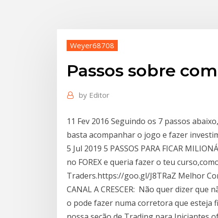
Weyer68708
Passos sobre como
by
Editor
11 Fev 2016 Seguindo os 7 passos abaixo
basta acompanhar o jogo e fazer invest
5 Jul 2019 5 PASSOS PARA FICAR MILION
no FOREX e queria fazer o teu curso,com
Traders.https://goo.gl/J8TRaZ Melhor Co
CANAL A CRESCER: Não quer dizer que nã
o pode fazer numa corretora que esteja f
nossa seção de Trading para Iniciantes o