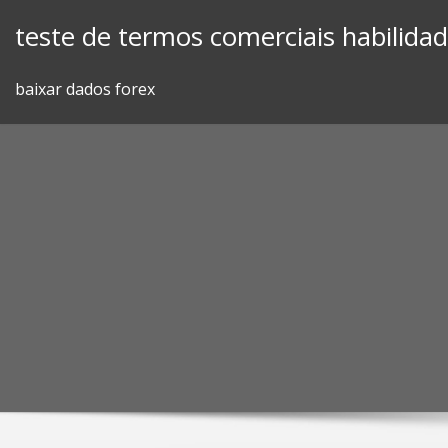
Skip
teste de termos comerciais habilida
to
content
baixar dados forex